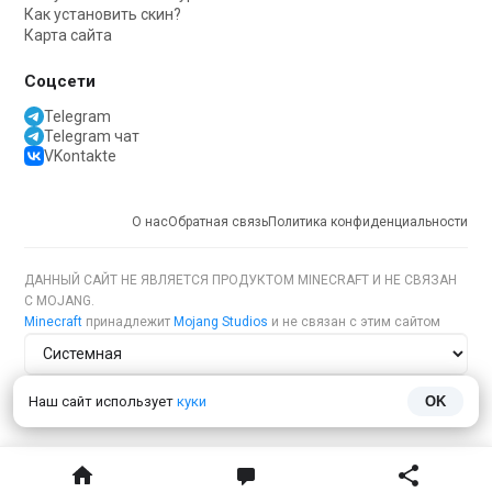
Как установить скин?
Карта сайта
Соцсети
Telegram
Telegram чат
VKontakte
О нас
Обратная связь
Политика конфиденциальности
ДАННЫЙ САЙТ НЕ ЯВЛЯЕТСЯ ПРОДУКТОМ MINECRAFT И НЕ СВЯЗАН
С MOJANG.
Minecraft
принадлежит
Mojang Studios
и не связан с этим сайтом
Тема сайта
Наш сайт использует
куки
OK
Язык сайта