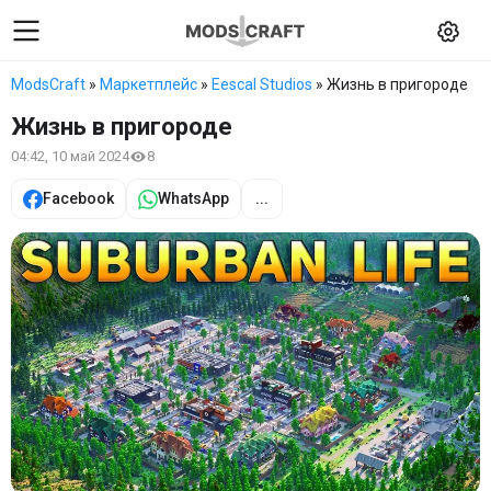
ModsCraft
»
Маркетплейс
»
Eescal Studios
» Жизнь в пригороде
Жизнь в пригороде
04:42, 10 май 2024
8
Facebook
WhatsApp
...