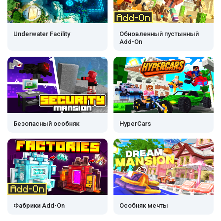
Underwater Facility
Обновленный пустынный
Add-On
Безопасный особняк
HyperCars
Фабрики Add-On
Особняк мечты