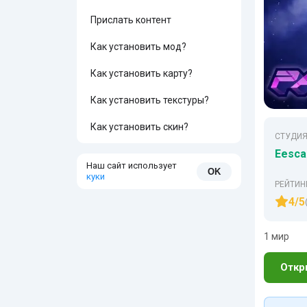
Прислать контент
Как установить мод?
Как установить карту?
Как установить текстуры?
Как установить скин?
СТУДИЯ
Eesca
Наш сайт использует
OK
куки
РЕЙТИН
4/5
1 мир
Откр