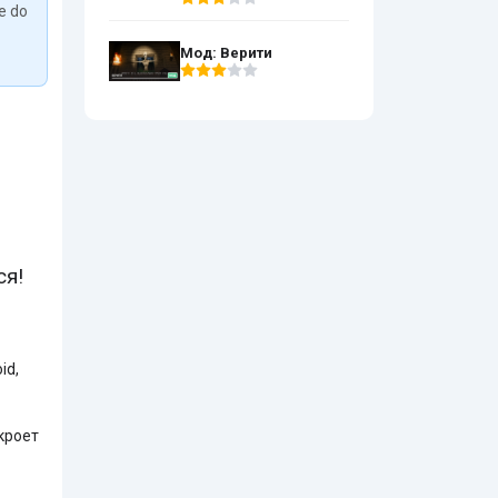
We do
Мод: Верити
ся!
id,
кроет