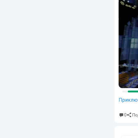
Приклю
0
По