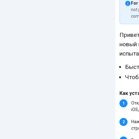
For
not 
com
Привет
новый 
испыта
Быст
Чтоб
Как уст
Отк
iOS,
Наж
стр