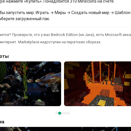
гре нажмите «Купить». Понадобится 310 Minecoins на счёте.
бы запустить мир: Играть → Миры → Создать новый мир → Шаблон
ыберите загруженный пак.
ется? Проверьте, что у вас Bedrock Edition (не Java), есть Microsoft-акка
интернет. Marketplace недоступен на пиратских сборках.
оты
ма