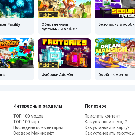
er Facility
Обновленный
Безопасный особн
пустынный Add-On
ars
Фабрики Add-On
Особняк мечты
Интересные разделы
Полезное
ТОП 100 модов
Прислать контент
ТОП 100 карт
Как установить мод?
Последние комментарии
Как установить карту?
Сервера Майнкрафт
Как установить текстуры