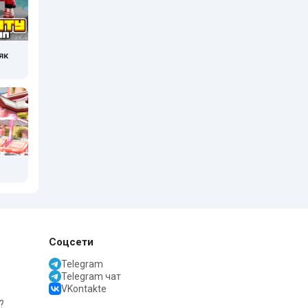
як
Соцсети
Telegram
Telegram чат
VKontakte
?