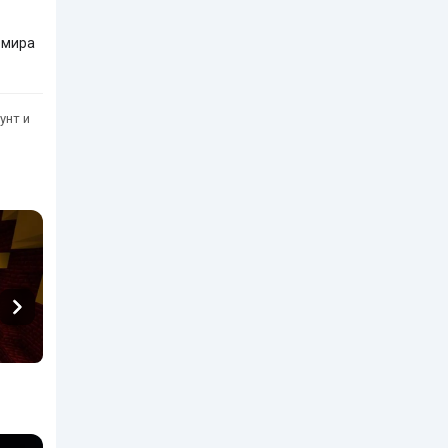
 мира
унт и