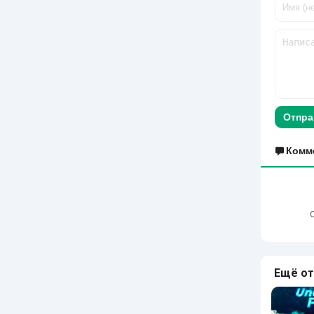
Отпра
Комм
Ещё от