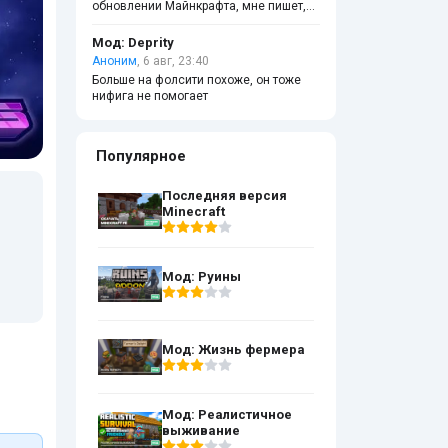
обновлении Майнкрафта, мне пишет,
что файл повреждён?
Мод: Deprity
Аноним
, 6 авг, 23:40
Больше на фолсити похоже, он тоже
нифига не помогает
Популярное
Последняя версия
Minecraft
Мод: Руины
Мод: Жизнь фермера
Мод: Реалистичное
выживание