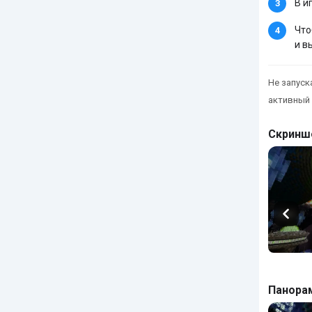
В и
Что
и в
Не запуска
активный 
Скринш
Панора