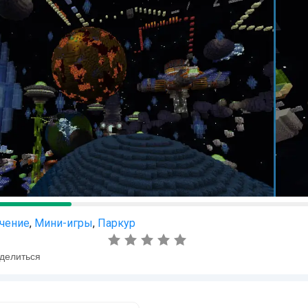
чение
,
Мини-игры
,
Паркур
делиться