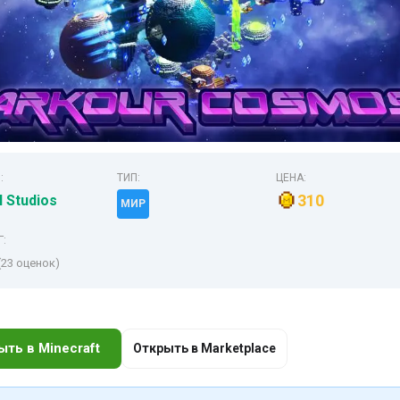
:
ТИП:
ЦЕНА:
310
l Studios
МИР
Г:
(23 оценок)
ыть в Minecraft
Открыть в Marketplace