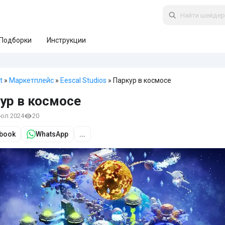
Подборки
Инструкции
t
»
Маркетплейс
»
Eescal Studios
» Паркур в космосе
ур в космосе
июл 2024
20
book
WhatsApp
...