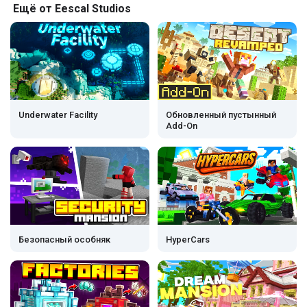
Ещё от Eescal Studios
Underwater Facility
Обновленный пустынный
Add-On
Безопасный особняк
HyperCars