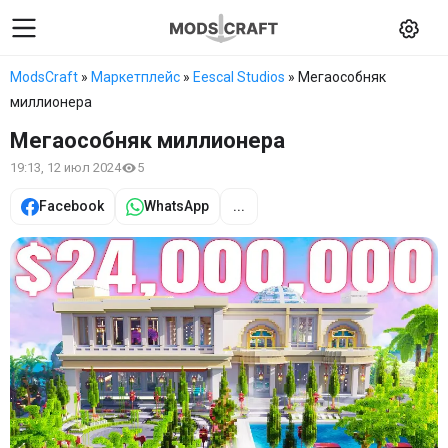
ModsCraft
»
Маркетплейс
»
Eescal Studios
» Мегаособняк
миллионера
Мегаособняк миллионера
19:13, 12 июл 2024
5
Facebook
WhatsApp
...