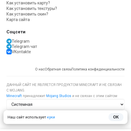
Как установить карту?
Как установить текстуры?
Как установить скин?
Карта сайта
Соцсети
Telegram
Telegram чат
VKontakte
О нас
Обратная связь
Политика конфиденциальности
ДАННЫЙ САЙТ НЕ ЯВЛЯЕТСЯ ПРОДУКТОМ MINECRAFT И НЕ СВЯЗАН
С MOJANG.
Minecraft
принадлежит
Mojang Studios
и не связан с этим сайтом
Тема сайта
Наш сайт использует
куки
OK
Язык сайта