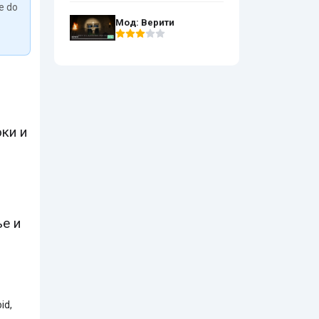
We do
Мод: Верити
ки и
ье и
id,