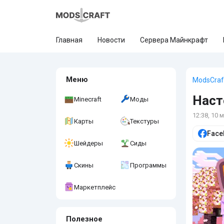
Главная
Новости
Сервера Майнкрафт
Меню
ModsCraf
Наст
Minecraft
Моды
12:38, 10 
Карты
Текстуры
Face
Шейдеры
Сиды
Скины
Программы
Маркетплейс
Полезное