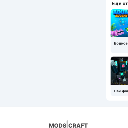
Ещё от
Водное
Сай-фа