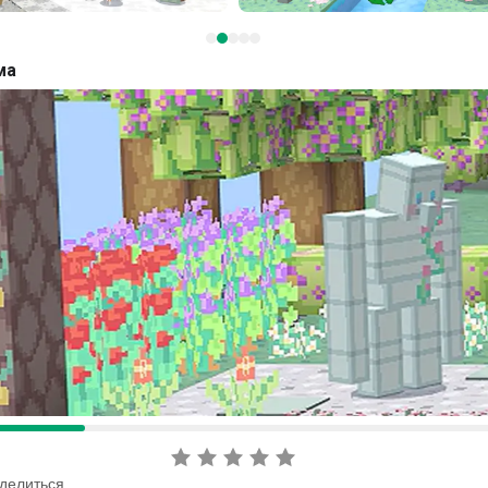
ма
делиться