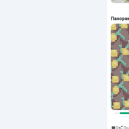
Панора
0
По