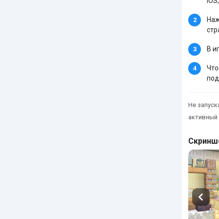
iOS,
Наж
стр
В и
Что
под
Не запуска
активный 
Скринш