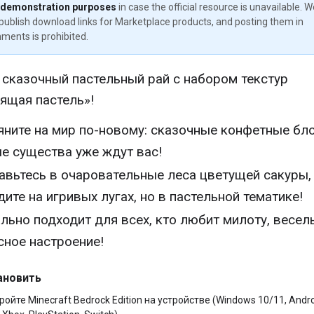
 demonstration purposes
in case the official resource is unavailable. 
publish download links for Marketplace products, and posting them in
ments is prohibited.
 сказочный пастельный рай с набором текстур
ящая пастель»!
яните на мир по-новому: сказочные конфетные бло
е существа уже ждут вас!
авьтесь в очаровательные леса цветущей сакуры,
дите на игривых лугах, но в пастельной тематике!
льно подходит для всех, кто любит милоту, весел
сное настроение!
ановить
ройте Minecraft Bedrock Edition на устройстве (Windows 10/11, Andro