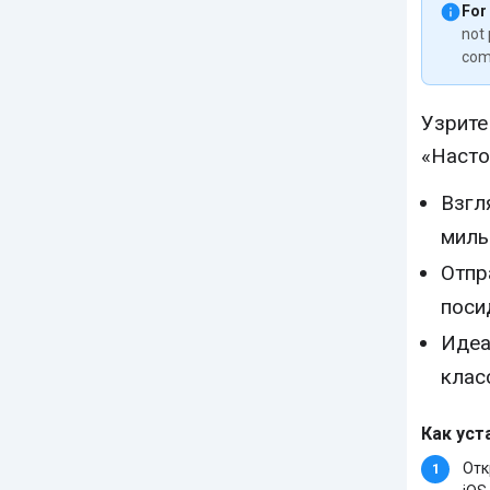
For
not 
com
Узрите
«Насто
Взгл
милы
Отпр
поси
Идеа
клас
Как уст
Отк