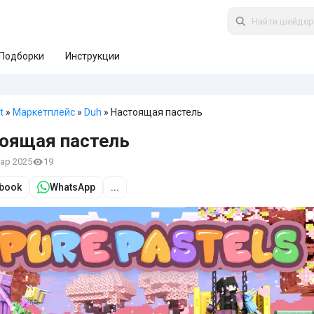
Подборки
Инструкции
t
»
Маркетплейс
»
Duh
» Настоящая пастель
оящая пастель
мар 2025
19
book
WhatsApp
...