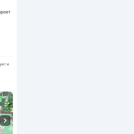
кроет
унт и