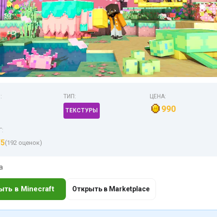
:
ТИП:
ЦЕНА:
990
ТЕКСТУРЫ
Г:
/5
(192 оценок)
а
ыть в Minecraft
Открыть в Marketplace