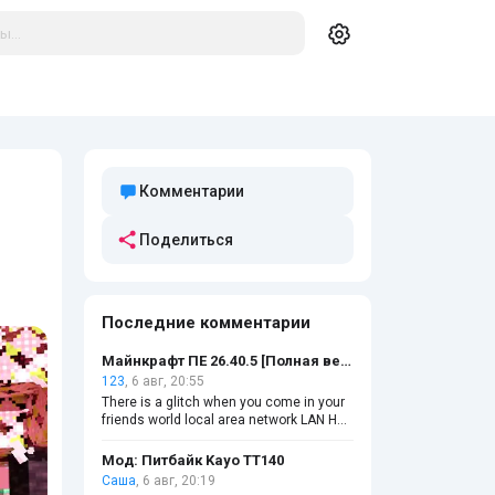
Комментарии
Поделиться
Последние комментарии
Майнкрафт ПЕ 26.40.5 [Полная версия]
123
, 6 авг, 20:55
There is a glitch when you come in your
friends world local area network LAN He
is slow to log in and freeze
Мод: Питбайк Kayo TT140
Саша
, 6 авг, 20:19