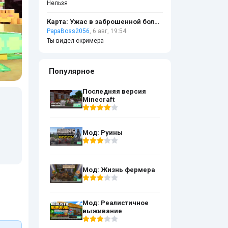
Нельзя
Карта: Ужас в заброшенной больнице
PapaBoss2056
, 6 авг, 19:54
Ты видел скримера
Популярное
Последняя версия
Minecraft
Мод: Руины
Мод: Жизнь фермера
Мод: Реалистичное
выживание