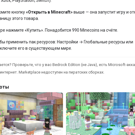
 Xbox, PlayStation, Switch).
мите кнопку
«Открыть в Minecraft»
выше — она запустит игру и от
аницу этого товара.
гре нажмите «Купить». Понадобится 990 Minecoins на счёте.
бы применить пак ресурсов: Настройки → Глобальные ресурсы или
ключите его в существующем мире.
ется? Проверьте, что у вас Bedrock Edition (не Java), есть Microsoft-акка
интернет. Marketplace недоступен на пиратских сборках.
оты