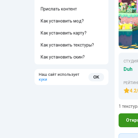
Прислать контент
Как установить мод?
Как установить карту?
Как установить текстуры?
Как установить скин?
СТУДИЯ
Duh
Наш сайт использует
OK
куки
РЕЙТИН
4.2
1 текстур
Откр