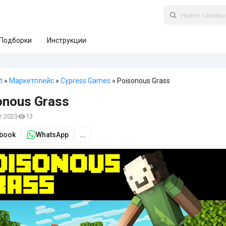
Подборки
Инструкции
t
»
Маркетплейс
»
Cypress Games
» Poisonous Grass
onous Grass
вг 2023
13
book
WhatsApp
...