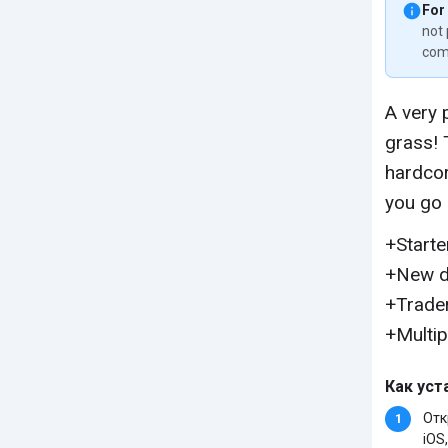
For
not 
com
A very 
grass! 
hardcor
you go 
+Starte
+New de
+Trade
+Multip
Как уст
Отк
iOS,