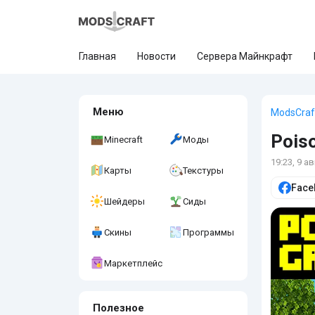
Главная
Новости
Сервера Майнкрафт
Меню
ModsCraf
Pois
Minecraft
Моды
19:23, 9 а
Карты
Текстуры
Face
Шейдеры
Сиды
Скины
Программы
Маркетплейс
Полезное