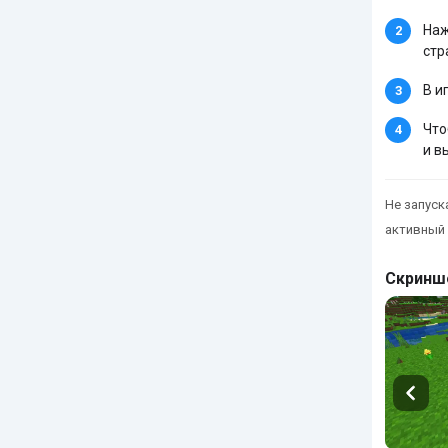
Наж
стр
В и
Что
и в
Не запуска
активный 
Скринш