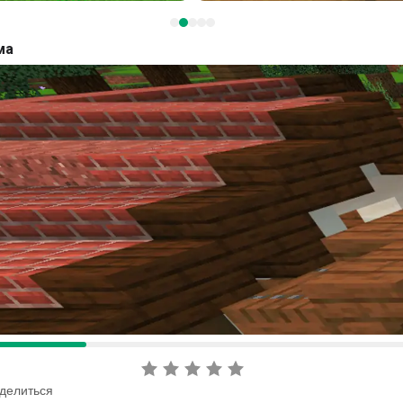
ма
делиться