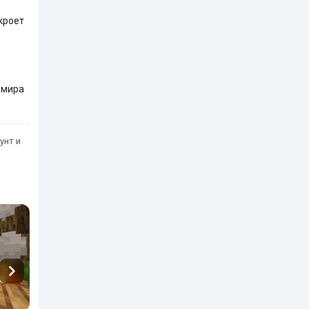
кроет
 мира
унт и