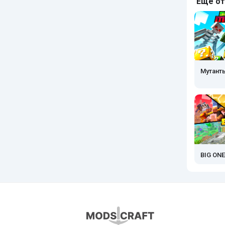
Ещё от
Мутанты
BIG ON