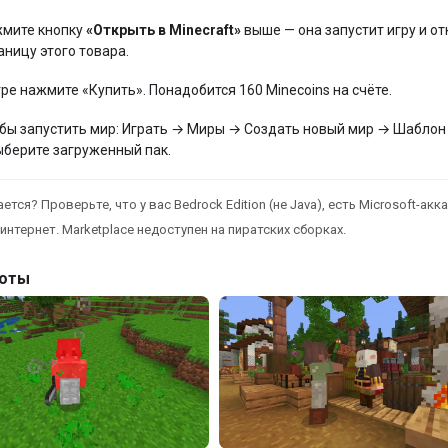
мите кнопку
«Открыть в Minecraft»
выше — она запустит игру и от
аницу этого товара.
гре нажмите «Купить». Понадобится 160 Minecoins на счёте.
бы запустить мир: Играть → Миры → Создать новый мир → Шаблон
ыберите загруженный пак.
ется? Проверьте, что у вас Bedrock Edition (не Java), есть Microsoft-акка
интернет. Marketplace недоступен на пиратских сборках.
оты