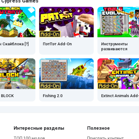
 Cypress Games
 Скайблока [?]
ПэтПэт Add-On
Инструменты
развиваются
E BLOCK
Fishing 2.0
Extinct Animals Add
Интересные разделы
Полезное
ТОП 100 модов
Прислать контент