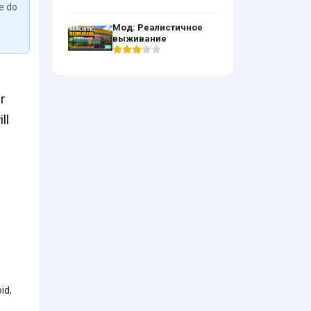
We do
Мод: Реалистичное
выживание
r
ll
id,