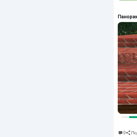
Панора
0
По