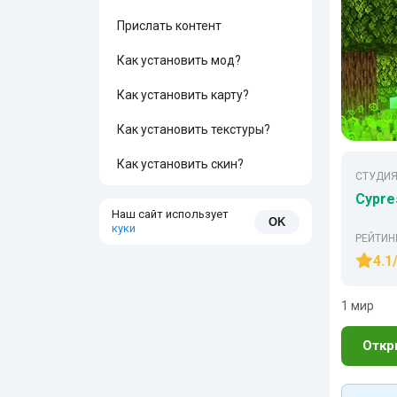
Прислать контент
Как установить мод?
Как установить карту?
Как установить текстуры?
Как установить скин?
СТУДИЯ
Cypre
Наш сайт использует
OK
куки
РЕЙТИН
4.1
1 мир
Откр