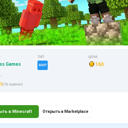
:
ТИП:
ЦЕНА:
160
ss Games
МИР
Г:
/5
(16 оценок)
ыть в Minecraft
Открыть в Marketplace