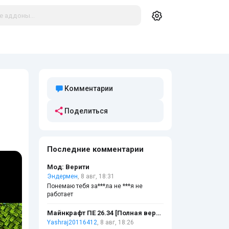
Комментарии
Поделиться
Последние комментарии
Мод: Верити
Эндермен
, 8 авг, 18:31
Понемаю тебя за***ла не ***я не
работает
Майнкрафт ПЕ 26.34 [Полная версия]
Yashraj20116412
, 8 авг, 18:26