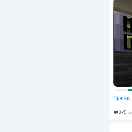
Прятки
,
0
По