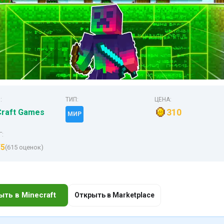
:
ТИП:
ЦЕНА:
310
raft Games
МИР
Г:
/5
(615 оценок)
ыть в Minecraft
Открыть в Marketplace