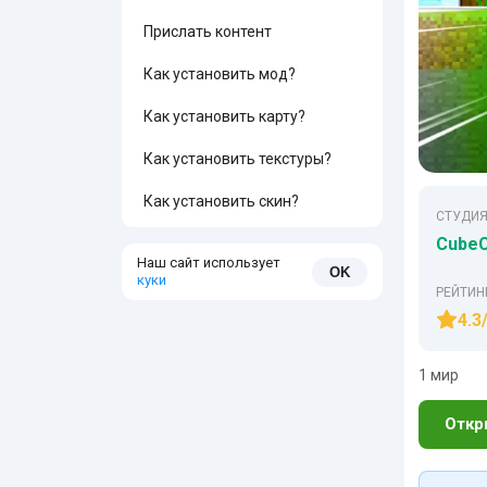
Прислать контент
Как установить мод?
Как установить карту?
Как установить текстуры?
Как установить скин?
СТУДИЯ
CubeC
Наш сайт использует
OK
куки
РЕЙТИН
4.3
1 мир
Откр