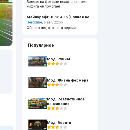
Больше на фолсити похоже, он тоже
нифига не помогает
Майнкрафт ПЕ 26.40.5 [Полная версия]
Herobrine
, 6 авг, 22:55
Обновы нет, это не та версия
Популярное
Мод: Руины
Мод: Жизнь фермера
Мод: Реалистичное
выживание
Мод: Верити