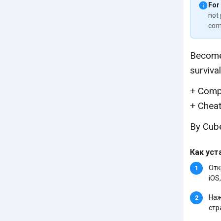
For
not 
com
Become 
survival
+ Compl
+ Cheat
By Cub
Как уст
Отк
iOS,
Наж
стр