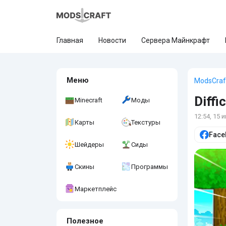
Главная
Новости
Сервера Майнкрафт
Меню
ModsCraf
Diffi
Minecraft
Моды
12:54, 15 
Карты
Текстуры
Face
Шейдеры
Сиды
Скины
Программы
Маркетплейс
Полезное