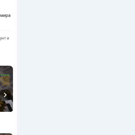
 мира
унт и