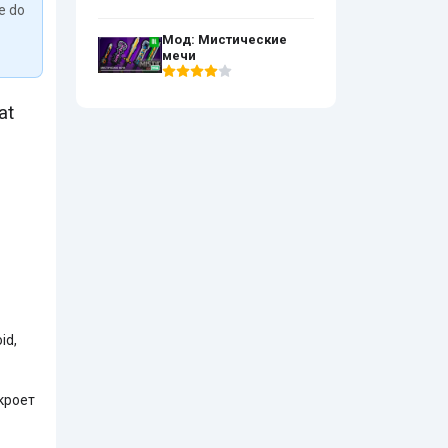
We do
Мод: Мистические
мечи
at
id,
кроет