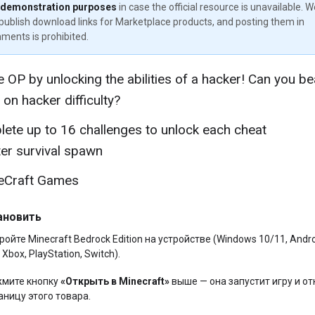
 demonstration purposes
in case the official resource is unavailable. 
publish download links for Marketplace products, and posting them in
ments is prohibited.
OP by unlocking the abilities of a hacker! Can you be
 on hacker difficulty?
ete up to 16 challenges to unlock each cheat
er survival spawn
eCraft Games
ановить
ройте Minecraft Bedrock Edition на устройстве (Windows 10/11, Andro
 Xbox, PlayStation, Switch).
мите кнопку
«Открыть в Minecraft»
выше — она запустит игру и от
аницу этого товара.