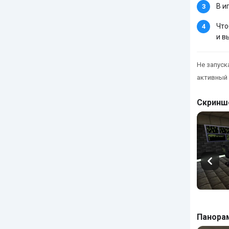
В и
Что
и в
Не запуска
активный 
Скринш
Панора