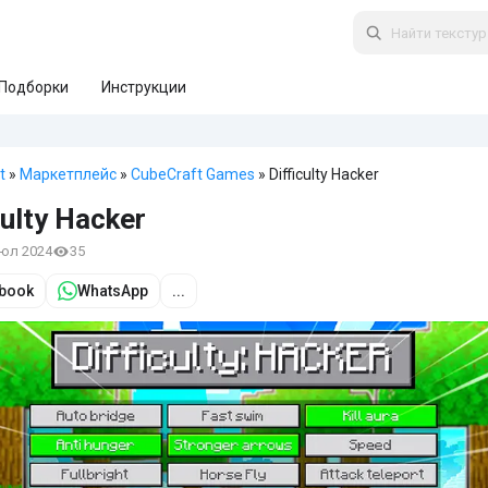
Подборки
Инструкции
t
»
Маркетплейс
»
CubeCraft Games
» Difficulty Hacker
culty Hacker
июл 2024
35
book
WhatsApp
...