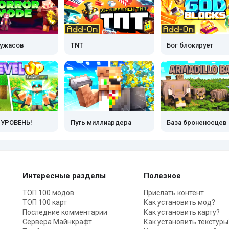
ужасов
TNT
Бог блокирует
УРОВЕНЬ!
Путь миллиардера
База броненосцев
Интересные разделы
Полезное
ТОП 100 модов
Прислать контент
ТОП 100 карт
Как установить мод?
Последние комментарии
Как установить карту?
Сервера Майнкрафт
Как установить текстуры