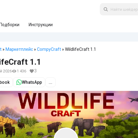
Подборки
Инструкции
t
»
Маркетплейс
»
CompyCraft
» WildlifeCraft 1.1
ifeCraft 1.1
3
ай 2026
1 436
book
WhatsApp
...