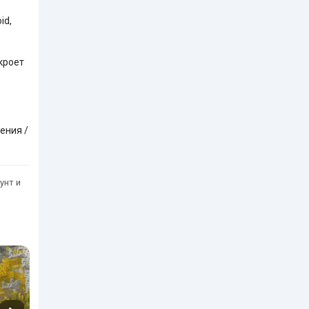
id,
кроет
ения /
унт и