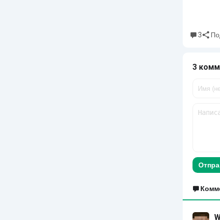
3
По
3 комм
Отпра
Комм
W