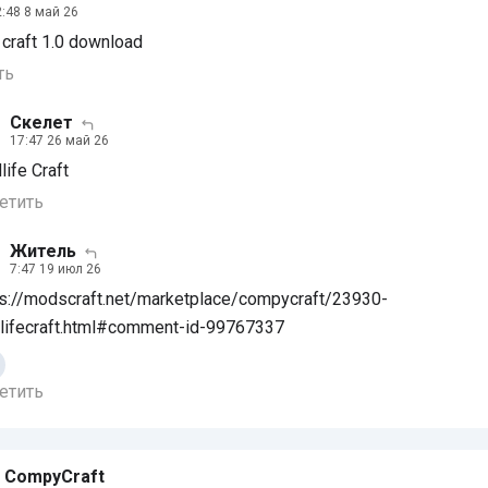
:48 8 май 26
 craft 1.0 download
ть
Скелет
17:47 26 май 26
life Craft
етить
Житель
7:47 19 июл 26
ps://modscraft.net/marketplace/compycraft/23930-
dlifecraft.html#comment-id-99767337
етить
 CompyCraft