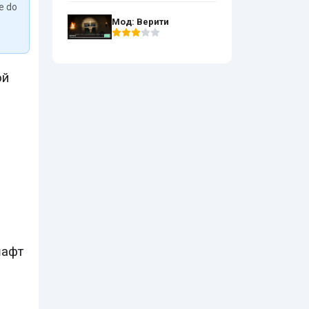
We do
Мод: Верити
ой
шафт