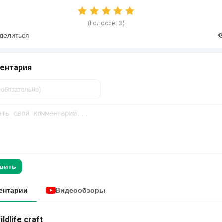
(Голосов:
3
)
делиться
ентария
вить
ентарии
Видеообзоры
ildlife craft