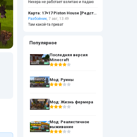
Нихера не работает взлитаю и падаю
Карта: 17×17 Piston House [Редстоун]
Разбойник
, 7 авг, 13:49
Там какой-та приват
Популярное
Последняя версия
Minecraft
Мод: Руины
Мод: Жизнь фермера
Мод: Реалистичное
выживание