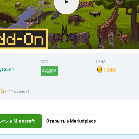
:
ТИП:
ЦЕНА:
1340
Craft
АДДОН
Г:
/5
(1411 оценок)
ыть в Minecraft
Открыть в Marketplace