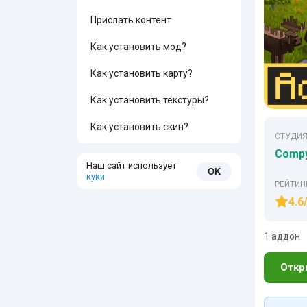
Прислать контент
Как установить мод?
Как установить карту?
Как установить текстуры?
Как установить скин?
СТУДИЯ
Compy
Наш сайт использует
OK
куки
РЕЙТИН
4.6
1 аддон
Откр