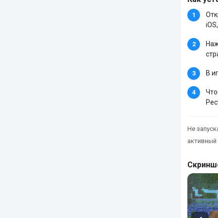
Отк
iOS,
Наж
стр
В и
Что
Рес
Не запуска
активный 
Скринш