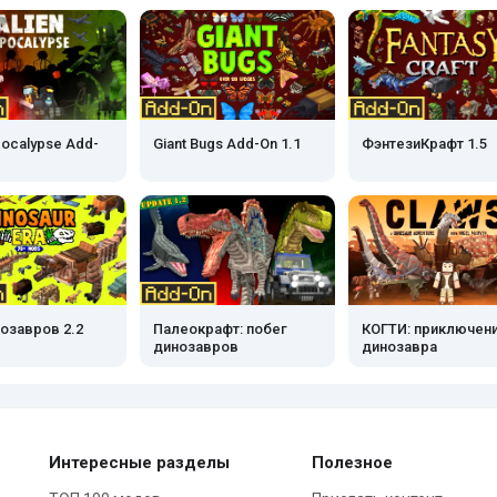
pocalypse Add-
Giant Bugs Add-On 1.1
ФэнтезиКрафт 1.5
озавров 2.2
Палеокрафт: побег
КОГТИ: приключен
динозавров
динозавра
Интересные разделы
Полезное