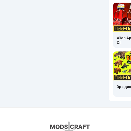
Alien A
On
Эра дин