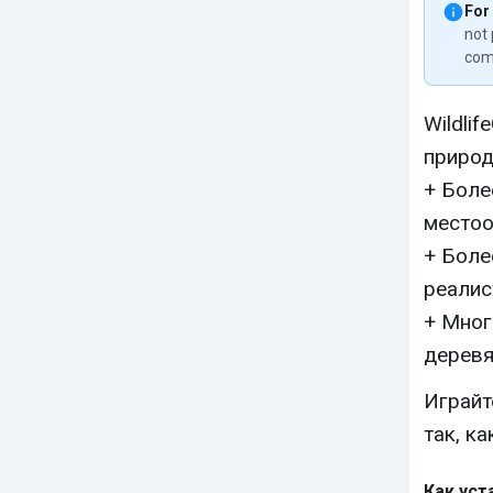
For
not 
com
Wildli
природ
+ Боле
местоо
+ Боле
реалис
+ Мног
деревя
Играйт
так, к
Как уст