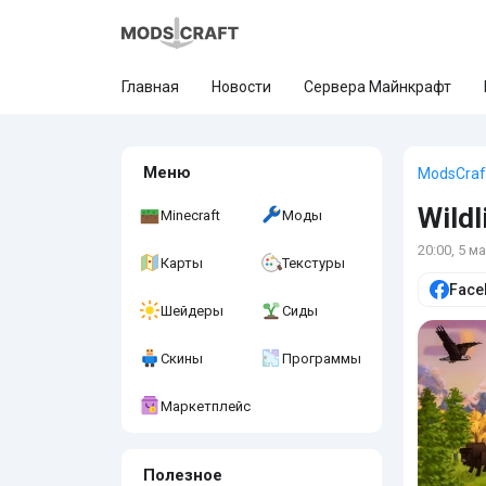
Главная
Новости
Сервера Майнкрафт
Меню
ModsCraf
Wildl
Minecraft
Моды
20:00, 5 м
Карты
Текстуры
Face
Шейдеры
Сиды
Скины
Программы
Маркетплейс
Полезное