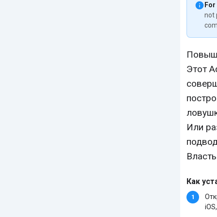
For
not 
com
Повыша
Этот A
соверш
постро
ловушк
Или ра
подвод
Власть
Как уст
Отк
iOS,