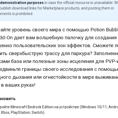
 demonstration purposes
in case the official resource is unavailable. 
publish download links for Marketplace products, and posting them in
ments is prohibited.
йте уровень своего мира с помощью Potion Bubbl
dd-On дает вам волшебную палочку для создания
енно пользовательских зон эффектов. Сможете л
ить сверхбыструю трассу для паркура? Заполнен
ами база или полезные зоны исцеления для PVP-
здвиньте границы своего исследования с помощ
ного дыхания или огнестойкости в мире выживани
 в ваших руках!
ановить
ройте Minecraft Bedrock Edition на устройстве (Windows 10/11, Andro
 Xbox, PlayStation, Switch).