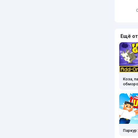
Ещё от
Коза, 
обморо
Паркур: