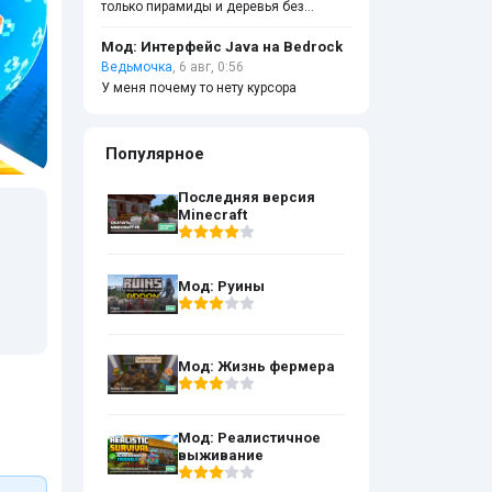
только пирамиды и деревья без
листвы
Мод: Интерфейс Java на Bedrock
Ведьмочка
, 6 авг, 0:56
У меня почему то нету курсора
Популярное
Последняя версия
Minecraft
Мод: Руины
Мод: Жизнь фермера
Мод: Реалистичное
выживание