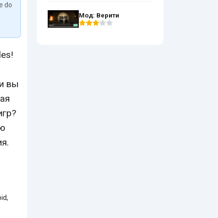
We do
Мод: Верити
es!
и вы
ная
игр?
ью
я.
id,