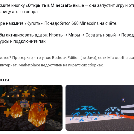
мите кнопку
«Открыть в Minecraft»
выше — она запустит игру и от
аницу этого товара.
гре нажмите «Купить». Понадобится 660 Minecoins на счёте.
бы активировать аддон: Играть → Миры → Создать новый → Повед
урсы и подключите пак.
ется? Проверьте, что у вас Bedrock Edition (не Java), есть Microsoft-акка
интернет. Marketplace недоступен на пиратских сборках.
оты