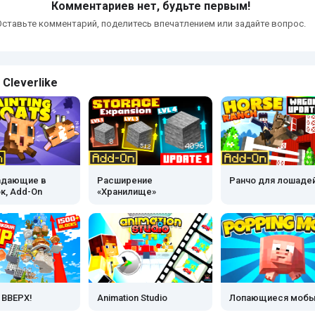
Комментариев нет, будьте первым!
Оставьте комментарий, поделитесь впечатлением или задайте вопрос.
 Cleverlike
падающие в
Расширение
Ранчо для лошаде
к, Add-On
«Хранилище»
 ВВЕРХ!
Animation Studio
Лопающиеся моб