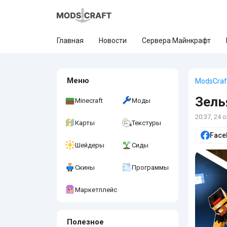
Главная
Новости
Сервера Майнкрафт
Меню
ModsCraf
Зель
Minecraft
Моды
20:37, 24 
Карты
Текстуры
Face
Шейдеры
Сиды
Скины
Программы
Маркетплейс
Полезное