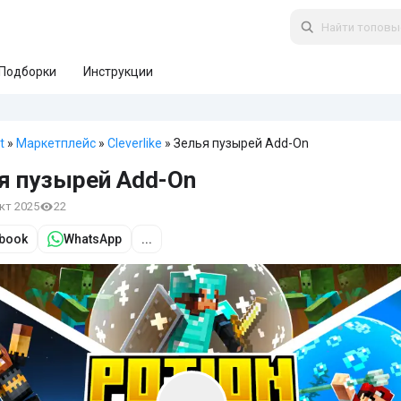
Подборки
Инструкции
t
»
Маркетплейс
»
Cleverlike
» Зелья пузырей Add-On
я пузырей Add-On
окт 2025
22
book
WhatsApp
...