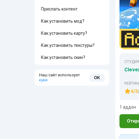
Прислать контент
Как установить мод?
Как установить карту?
Как установить текстуры?
Как установить скин?
СТУДИЯ
Clever
Наш сайт использует
OK
куки
РЕЙТИН
4/5
1 аддон
Откр