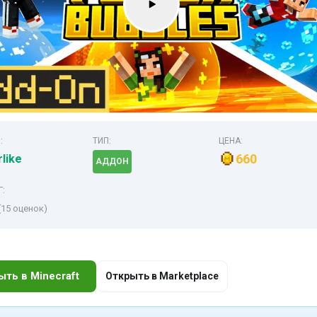
:
ТИП:
ЦЕНА:
660
like
АДДОН
Г:
(15 оценок)
ыть в Minecraft
Открыть в Marketplace