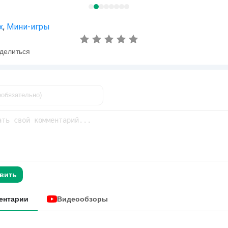
х
,
Мини-игры
делиться
вить
ентарии
Видеообзоры