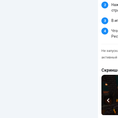
Наж
стр
В и
Что
Рес
Не запуска
активный 
Скринш