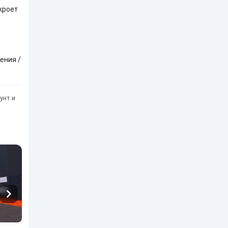
кроет
ения /
унт и