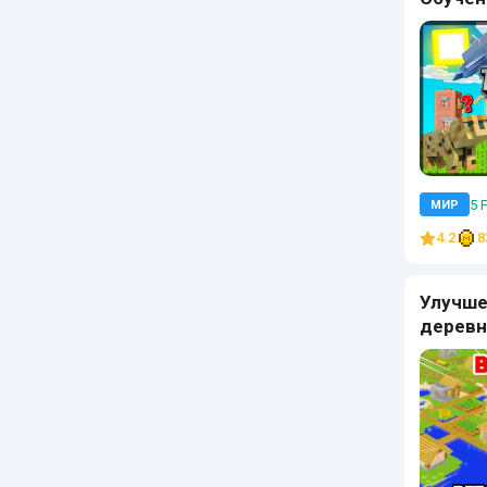
5 
МИР
4.2
8
Улучш
деревн