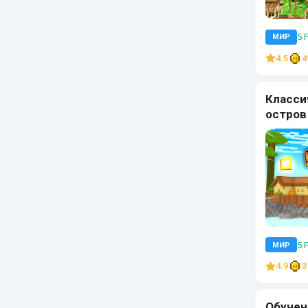
5 
МИР
4.5
4
Класси
остров
5 
МИР
4.9
3
Обучен