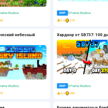
Frame Studios
5 Frame Studios
МИР
90
3.9
310
ческий небесный
Хардкор от SB737: 100 д
Frame Studios
5 Frame Studios
МИР
10
4.3
490
ие
Бункер динамитных бом