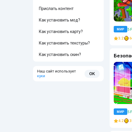
Прислать контент
Как установить мод?
5 
МИР
Как установить карту?
3.2
6
Как установить текстуры?
Как установить скин?
Безопа
Наш сайт использует
OK
куки
5 
МИР
4.2
3