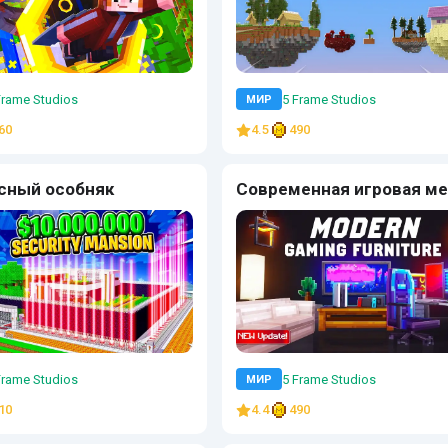
Frame Studios
5 Frame Studios
МИР
60
4.5
490
сный особняк
Современная игровая м
Frame Studios
5 Frame Studios
МИР
10
4.4
490