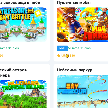
за сокровища в небе
Пушечные мобы
Frame Studios
5 Frame Studios
МИР
60
4.5
830
еский остров
Небесный паркур
нера