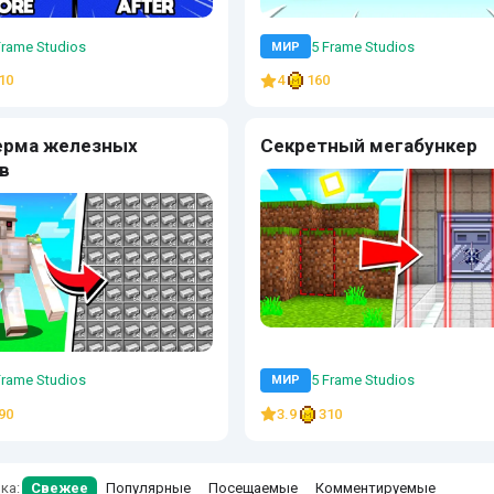
Frame Studios
5 Frame Studios
МИР
10
4
160
ерма железных
Секретный мегабункер
в
Frame Studios
5 Frame Studios
МИР
90
3.9
310
ка:
Свежее
Популярные
Посещаемые
Комментируемые