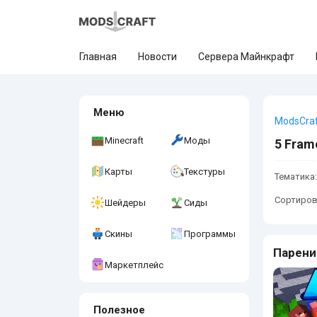
Главная
Новости
Сервера Майнкрафт
Меню
ModsCra
Minecraft
Моды
5 Fram
Карты
Текстуры
Тематика:
Сортиров
Шейдеры
Сиды
Скины
Программы
Парени
Маркетплейс
Полезное