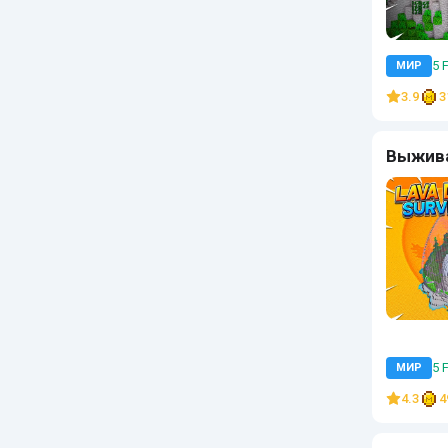
5 
МИР
3.9
3
Выжива
5 
МИР
4.3
4