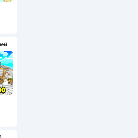
ней
б