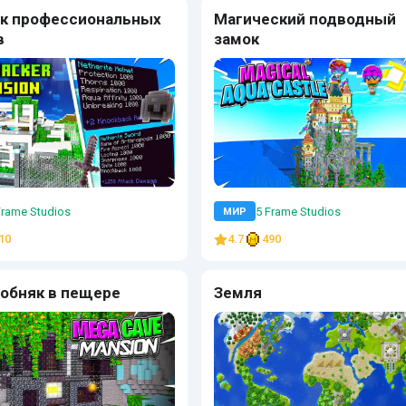
к профессиональных
Магический подводный
в
замок
Frame Studios
5 Frame Studios
МИР
10
4.7
490
обняк в пещере
Земля