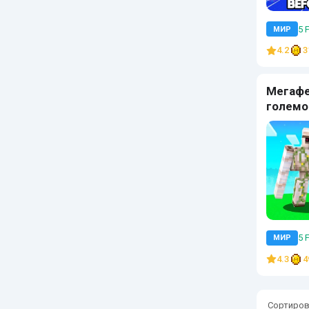
5 
МИР
4.2
3
Мегаф
големо
5 
МИР
4.3
4
Сортиров