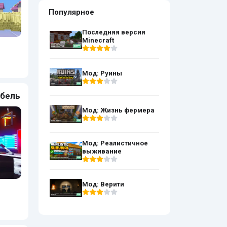
Популярное
Последняя версия
Minecraft
Мод: Руины
ебель
Мод: Жизнь фермера
Мод: Реалистичное
выживание
Мод: Верити