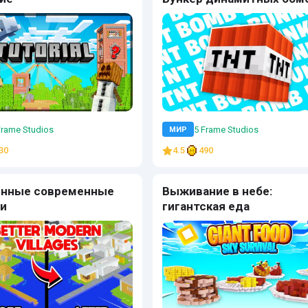
Frame Studios
5 Frame Studios
МИР
30
4.5
490
енные современные
Выживание в небе:
и
гигантская еда