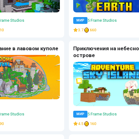
Frame Studios
5 Frame Studios
МИР
10
3.7
660
ние в лавовом куполе
Приключения на небесн
острове
Frame Studios
5 Frame Studios
МИР
90
4.5
160