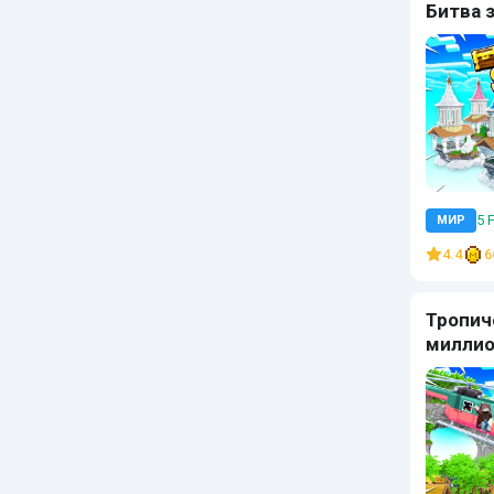
Битва 
5 
МИР
4.4
6
Тропич
миллио