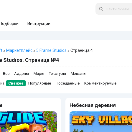
Подборки
Инструкции
ft
»
Маркетплейс
»
5 Frame Studios
» Страница 4
e Studios. Страница №4
Все
Аддоны
Миры
Текстуры
Мэшапы
ка:
Свежее
Популярные
Посещаемые
Комментируемые
е
Небесная деревня