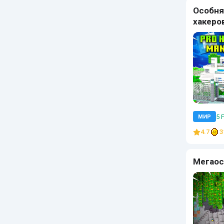
Особня
хакеро
5 
МИР
4.7
3
Мегаос