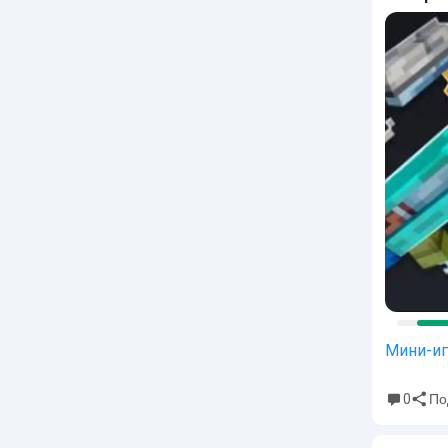
Мини-и
0
По