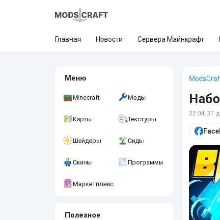
Главная
Новости
Сервера Майнкрафт
Меню
ModsCraf
Набо
Minecraft
Моды
22:04, 31 
Карты
Текстуры
Face
Шейдеры
Сиды
Скины
Программы
Маркетплейс
Полезное