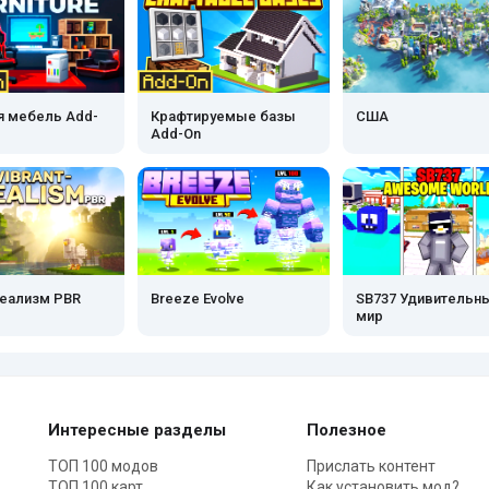
я мебель Add-
Крафтируемые базы
США
Add-On
реализм PBR
Breeze Evolve
SB737 Удивительн
мир
Интересные разделы
Полезное
ТОП 100 модов
Прислать контент
ТОП 100 карт
Как установить мод?