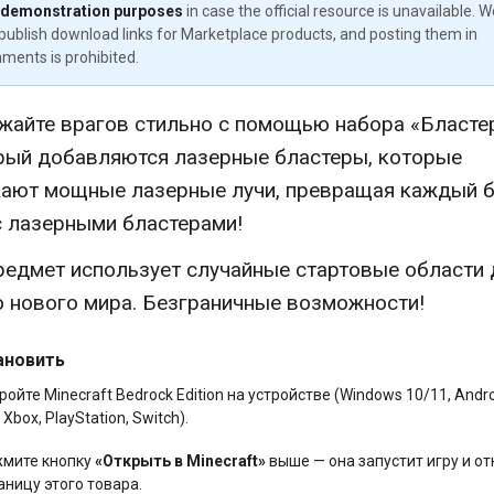
 demonstration purposes
in case the official resource is unavailable. 
publish download links for Marketplace products, and posting them in
ments is prohibited.
жайте врагов стильно с помощью набора «Бласте
рый добавляются лазерные бластеры, которые
ают мощные лазерные лучи, превращая каждый б
с лазерными бластерами!
редмет использует случайные стартовые области 
 нового мира. Безграничные возможности!
ановить
ройте Minecraft Bedrock Edition на устройстве (Windows 10/11, Andro
 Xbox, PlayStation, Switch).
мите кнопку
«Открыть в Minecraft»
выше — она запустит игру и от
аницу этого товара.