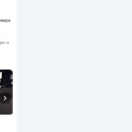
 мира
унт и