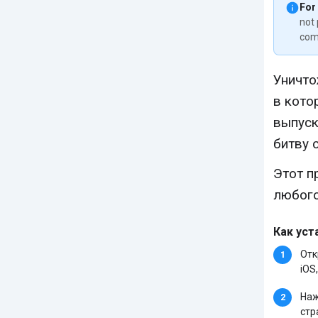
For
not 
com
Уничто
в кото
выпуск
битву 
Этот п
любого
Как уст
Отк
iOS,
Наж
стр