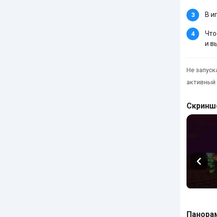
В и
Что
и в
Не запуска
активный 
Скринш
Панора