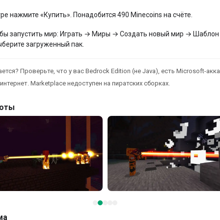
гре нажмите «Купить». Понадобится 490 Minecoins на счёте.
бы запустить мир: Играть → Миры → Создать новый мир → Шаблон
ыберите загруженный пак.
ется? Проверьте, что у вас Bedrock Edition (не Java), есть Microsoft-акка
интернет. Marketplace недоступен на пиратских сборках.
оты
ма