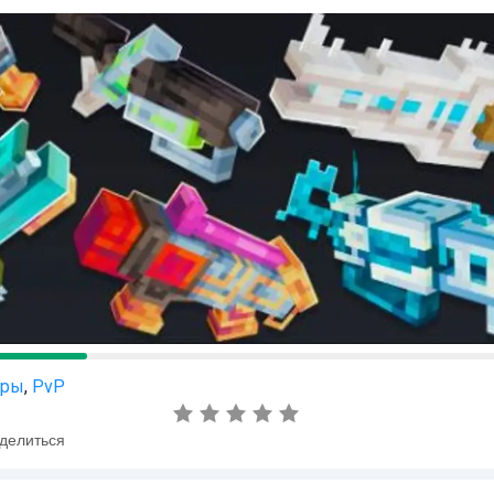
гры
,
PvP
делиться