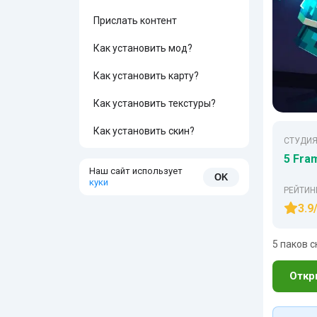
Прислать контент
Как установить мод?
Как установить карту?
Как установить текстуры?
Как установить скин?
СТУДИЯ
5 Fra
Наш сайт использует
OK
куки
РЕЙТИН
3.9
5 паков 
Откр