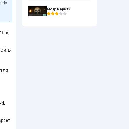
We do
Мод: Верити
ры»,
ой в
для
id,
кроет