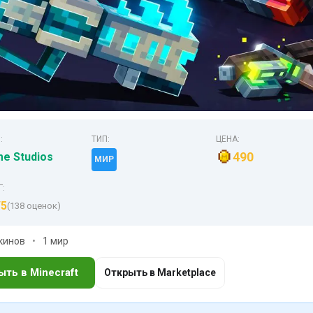
:
ТИП:
ЦЕНА:
490
me Studios
МИР
Г:
/5
(138 оценок)
скинов
1 мир
ыть в Minecraft
Открыть в Marketplace