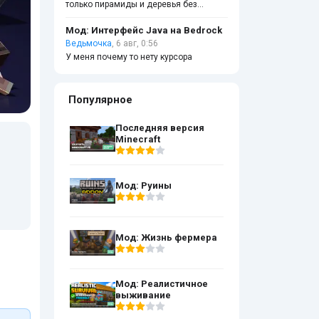
только пирамиды и деревья без
листвы
Мод: Интерфейс Java на Bedrock
Ведьмочка
, 6 авг, 0:56
У меня почему то нету курсора
Популярное
Последняя версия
Minecraft
Мод: Руины
Мод: Жизнь фермера
Мод: Реалистичное
выживание