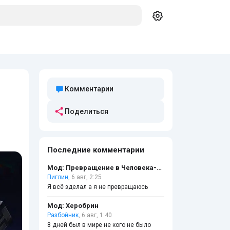
Комментарии
Поделиться
Последние комментарии
Мод: Превращение в Человека-бензопилу
Пиглин
, 6 авг, 2:25
Я всё зделал а я не превращаюсь
Мод: Херобрин
Разбойник
, 6 авг, 1:40
8 дней был в мире не кого не было