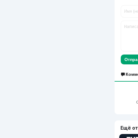
Отпра
Комм
Ещё от