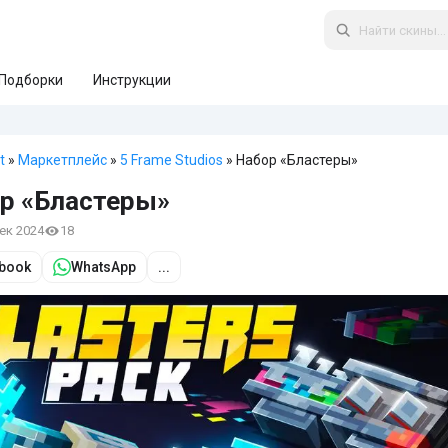
Подборки
Инструкции
t
»
Маркетплейс
»
5 Frame Studios
» Набор «Бластеры»
р «Бластеры»
дек 2024
18
book
WhatsApp
...