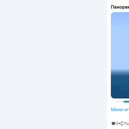
Панора
Мини-и
0
По