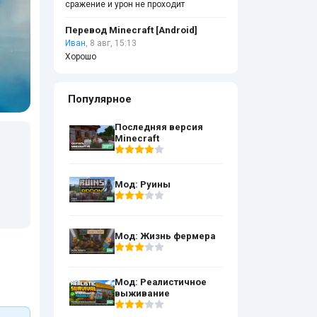
сражение и урон не проходит
Перевод Minecraft [Android]
Иван
, 8 авг, 15:13
Хорошо
Популярное
Последняя версия
Minecraft
Мод: Руины
Мод: Жизнь фермера
Мод: Реалистичное
выживание