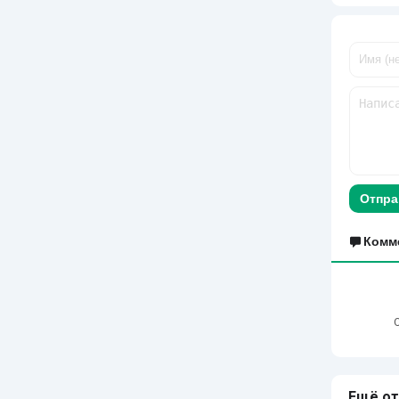
Отпра
Комм
Ещё от