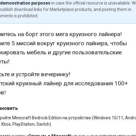
 demonstration purposes
in case the official resource is unavailable. 
publish download links for Marketplace products, and posting them in
ments is prohibited.
итесь на борт этого мега круизного лайнера!
ите 5 миссий вокруг круизного лайнера, чтобы
кировать мебель и другие пользовательские
ты!
сьте и устройте вечеринку!
нтский круизный лайнер для исследования 100+
в!
ановить
ройте Minecraft Bedrock Edition на устройстве (Windows 10/11, Andro
 Xbox, PlayStation, Switch).
мите кнопку
«Открыть в Minecraft»
выше — она запустит игру и от