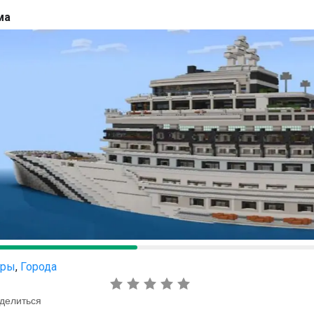
ма
гры
,
Города
делиться