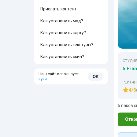
Прислать контент
Как установить мод?
Как установить карту?
Как установить текстуры?
Как установить скин?
СТУДИЯ
5 Fra
Наш сайт использует
OK
куки
РЕЙТИН
4/5
5 паков 
Откр