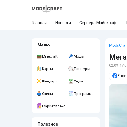
Главная
Новости
Сервера Майнкрафт
Меню
ModsCraf
Мега
Minecraft
Моды
02:09, 17 
Карты
Текстуры
Face
Шейдеры
Сиды
Скины
Программы
Маркетплейс
Полезное