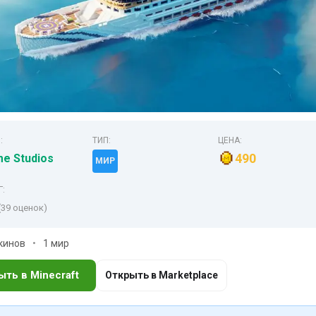
:
ТИП:
ЦЕНА:
490
me Studios
МИР
Г:
(39 оценок)
скинов
1 мир
ыть в Minecraft
Открыть в Marketplace