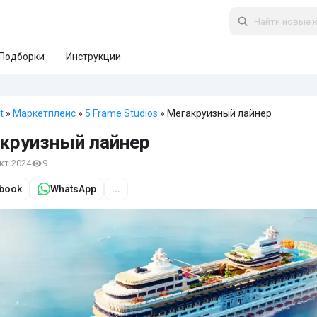
Подборки
Инструкции
t
»
Маркетплейс
»
5 Frame Studios
» Мегакруизный лайнер
круизный лайнер
окт 2024
9
book
WhatsApp
...