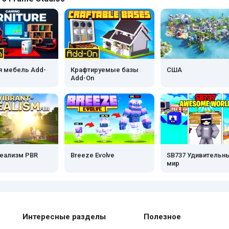
я мебель Add-
Крафтируемые базы
США
Add-On
реализм PBR
Breeze Evolve
SB737 Удивительн
мир
Интересные разделы
Полезное