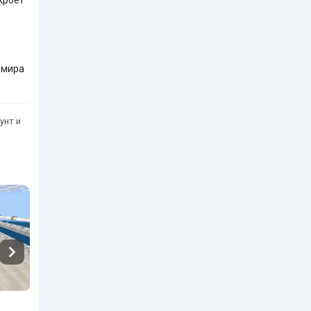
 мира
унт и