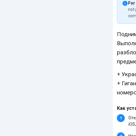
For
not 
com
Подним
Выполн
разбло
предме
+ Укра
+ Гига
номеро
Как уст
Отк
iOS,
Наж