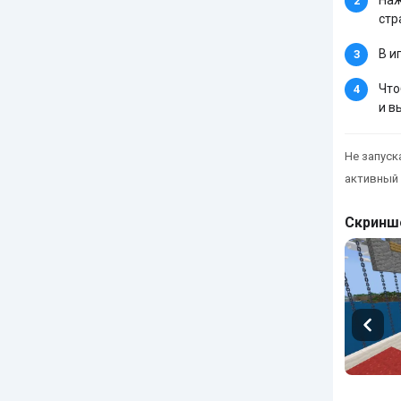
стр
В и
Что
и в
Не запуска
активный 
Скринш