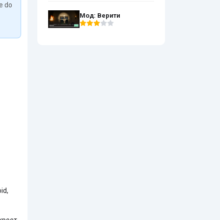
We do
Мод: Верити
id,
кроет