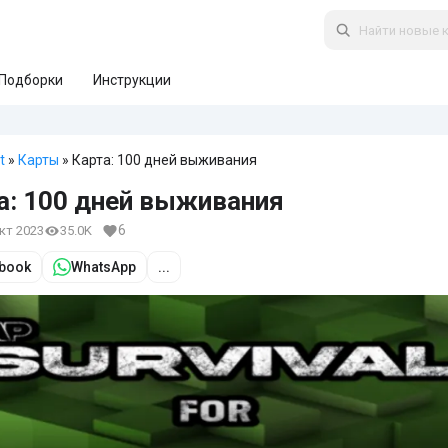
Подборки
Инструкции
t
»
Карты
» Карта: 100 дней выживания
а: 100 дней выживания
6
окт 2023
35.0K
book
WhatsApp
...