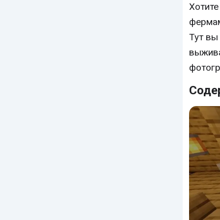
Хотите
фермам
Тут вы
выжива
фотогр
Соде