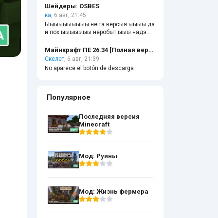
Шейдеры: OSBES
ка
, 6 авг, 21:45
Ыыыыыыыыыы не та версыя ыыыы да
и пох ыыыыыыы неробыт ыыы надэ
написать ыыыыыыыыыыыы
Майнкрафт ПЕ 26.34 [Полная версия]
Скелет
, 6 авг, 21:39
No aparece el botón de descarga
Популярное
Последняя версия
Minecraft
Мод: Руины
Мод: Жизнь фермера