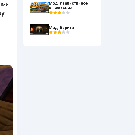
выми
Мод: Реалистичное
выживание
ay
.
Мод: Верити