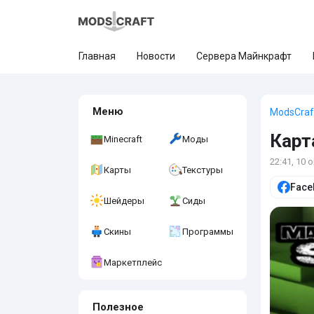
Главная
Новости
Сервера Майнкрафт
Меню
ModsCraf
Карт
Minecraft
Моды
22:41, 10 
Карты
Текстуры
Face
Шейдеры
Сиды
Скины
Программы
Маркетплейс
Полезное