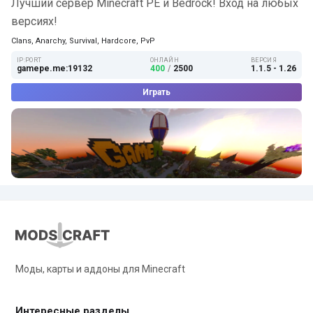
Лучший сервер Minecraft PE и Bedrock! Вход на любых
версиях!
Clans, Anarchy, Survival, Hardcore, PvP
IP:PORT
ОНЛАЙН
ВЕРСИЯ
gamepe.me:19132
400
/
2500
1.1.5 - 1.26
Играть
Моды, карты и аддоны для Minecraft
Интересные разделы