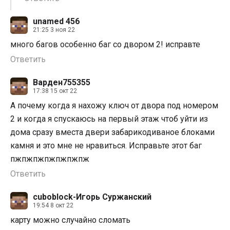
unamed 456
21:25 3 ноя 22
много багов особенно баг со двором 2! исправте
Ответить
Варден755355
17:38 15 окт 22
А почему когда я нахожу ключ от двора под номером
2 и когда я спускаюсь на первый этаж чтоб уйти из
дома сразу вместа двери забарикодиваное блоками
камня и это мне не нравиться. Исправьте этот баг
пжпжпжпжпжпжпж
Ответить
cuboblock-Игорь Суржанский
19:54 8 окт 22
карту можно случайно сломать