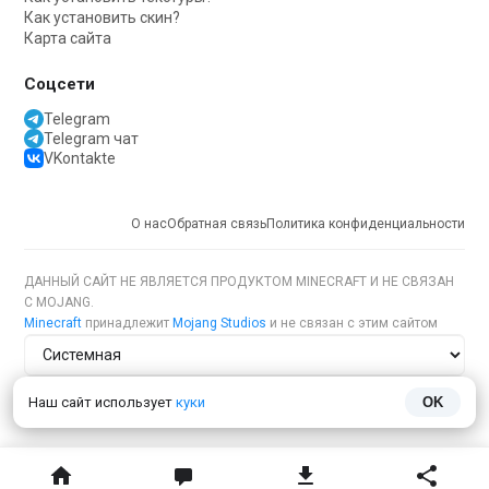
Как установить скин?
Карта сайта
Соцсети
Telegram
Telegram чат
VKontakte
О нас
Обратная связь
Политика конфиденциальности
ДАННЫЙ САЙТ НЕ ЯВЛЯЕТСЯ ПРОДУКТОМ MINECRAFT И НЕ СВЯЗАН
С MOJANG.
Minecraft
принадлежит
Mojang Studios
и не связан с этим сайтом
Тема сайта
Наш сайт использует
куки
OK
Язык сайта