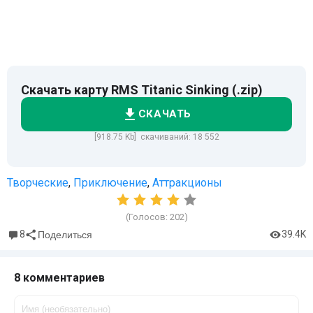
Скачать карту RMS Titanic Sinking (.zip)
СКАЧАТЬ
[918.75 Kb] скачиваний: 18 552
Творческие
,
Приключение
,
Аттракционы
(Голосов:
202
)
8
39.4K
Поделиться
8 комментариев