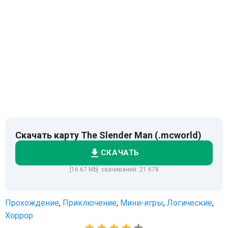
Скачать карту The Slender Man (.mcworld)
СКАЧАТЬ
[16.67 Mb] скачиваний: 21 678
Прохождение
,
Приключение
,
Мини-игры
,
Логические
,
Хоррор