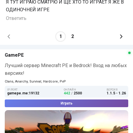
Я ТУТ ИГРАЮ СМАТРЮ И ЩЁ ХТО ТО ИГРАЕТ Я ЖЕ В
ОДИНОЧНЕЙ ИГРЕ
Ответить
1
2
GamePE
Лучший сервер Minecraft PE и Bedrock! Вход на любых
версиях!
Clans, Anarchy, Survival, Hardcore, PvP
IP:PORT
ОНЛАЙН
ВЕРСИЯ
gamepe.me:19132
442
/
2500
1.1.5 - 1.26
Играть