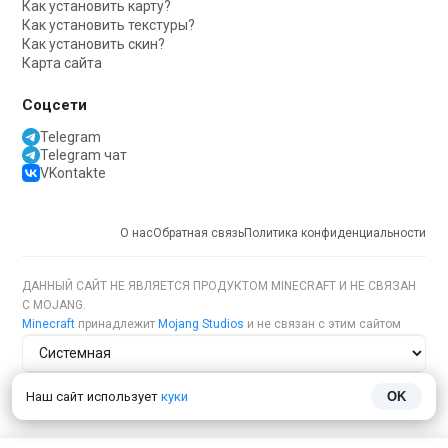
Как установить карту?
Как установить текстуры?
Как установить скин?
Карта сайта
Соцсети
Telegram
Telegram чат
VKontakte
О нас
Обратная связь
Политика конфиденциальности
ДАННЫЙ САЙТ НЕ ЯВЛЯЕТСЯ ПРОДУКТОМ MINECRAFT И НЕ СВЯЗАН
С MOJANG.
Minecraft
принадлежит
Mojang Studios
и не связан с этим сайтом
Тема сайта
Наш сайт использует
куки
OK
Язык сайта