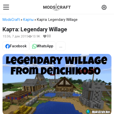
ModsCraft
»
Карты
» Карта: Legendary Willage
Карта: Legendary Willage
88
15:36, 7 дек 2015
13.9K
Facebook
WhatsApp
...