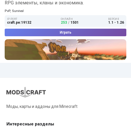
RPG элементы, кланы и экономика.
PvP, Survival
IP:PORT
ОНЛАЙН
ВЕРСИЯ
craft.pe:19132
253
/
1501
1.1 - 1.26
Играть
Моды, карты и аддоны для Minecraft
Интересные разделы