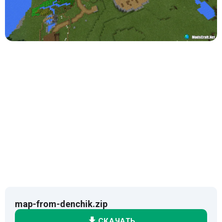
map-from-denchik.zip
СКАЧАТЬ