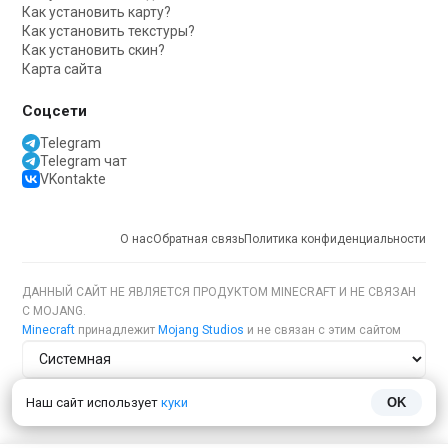
Как установить карту?
Как установить текстуры?
Как установить скин?
Карта сайта
Соцсети
Telegram
Telegram чат
VKontakte
О нас
Обратная связь
Политика конфиденциальности
ДАННЫЙ САЙТ НЕ ЯВЛЯЕТСЯ ПРОДУКТОМ MINECRAFT И НЕ СВЯЗАН
С MOJANG.
Minecraft
принадлежит
Mojang Studios
и не связан с этим сайтом
Тема сайта
Наш сайт использует
куки
OK
Язык сайта