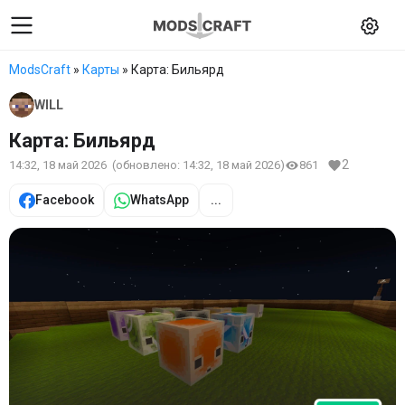
ModsCraft
»
Карты
» Карта: Бильярд
WILL
Карта: Бильярд
2
14:32, 18 май 2026
(обновлено:
14:32, 18 май 2026
)
861
Facebook
WhatsApp
...