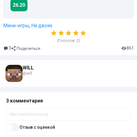
26.20
Мини-игры
,
На двоих
(Голосов:
2
)
3
861
Поделиться
WILL
@will
3 комментария
Отзыв с оценкой