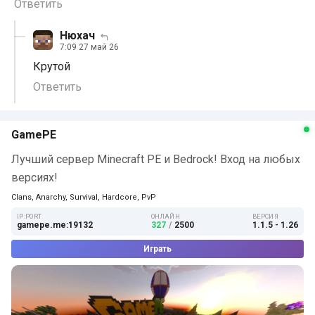
Ответить
Нюхач
7:09 27 май 26
Крутой
Ответить
GamePE
Лучший сервер Minecraft PE и Bedrock! Вход на любых
версиях!
Clans, Anarchy, Survival, Hardcore, PvP
IP:PORT
ОНЛАЙН
ВЕРСИЯ
gamepe.me:19132
327
/
2500
1.1.5 - 1.26
Играть