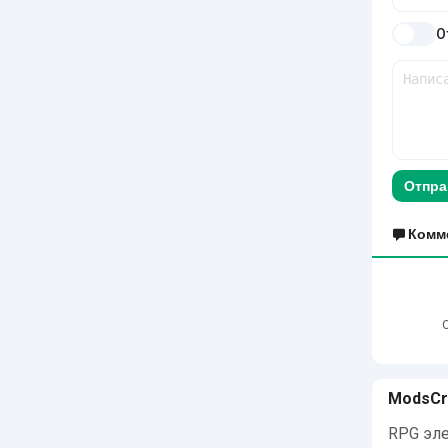
О
Отпра
Комм
ModsCr
RPG эле