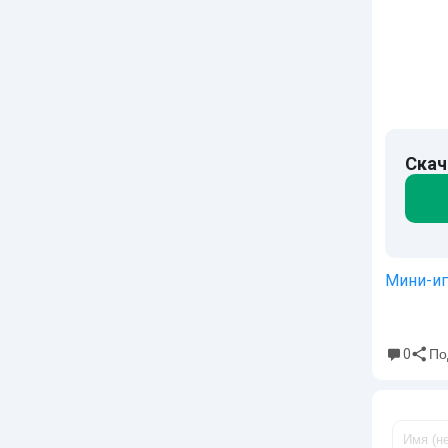
Скач
Мини-и
0
По