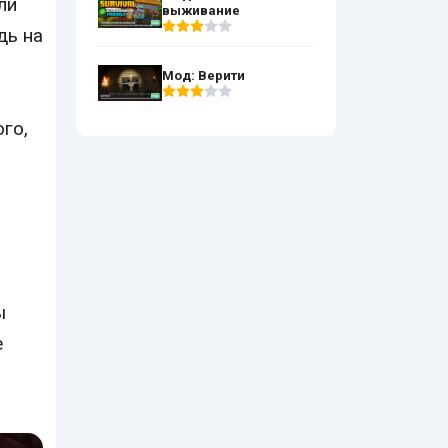
ли
выживание
дь на
в
Мод: Верити
го,
ь
ы
е