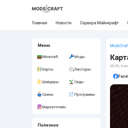
Главная
Новости
Сервера Майнкрафт
Меню
ModsCraf
Карт
Minecraft
Моды
00:59, 9 и
Карты
Текстуры
Face
Шейдеры
Сиды
Скины
Программы
Маркетплейс
Полезное