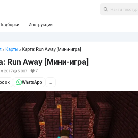
Подборки
Инструкции
t
»
Карты
» Карта: Run Away [Мини-игра]
а: Run Away [Мини-игра]
7
юл 2017
5 887
book
WhatsApp
...