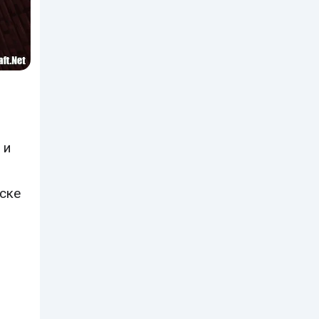
 и
иске