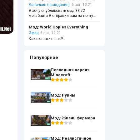
Ваничкин (псивданин)
, 6 авг, 12:21
Я хочу опубликовать мод 33.72
мегабайта Я отправил вам на почту
ещё где-то 5 августа Когда вы
опубликуете напишите кто-нибудь
Мод: World Copies Everything
Эмир
, 6 авг, 12:21
Как скачать на пк?!
Популярное
Последняя версия
Minecraft
Мод: Руины
Мод: Жизнь фермера
Мод: Реалистичное