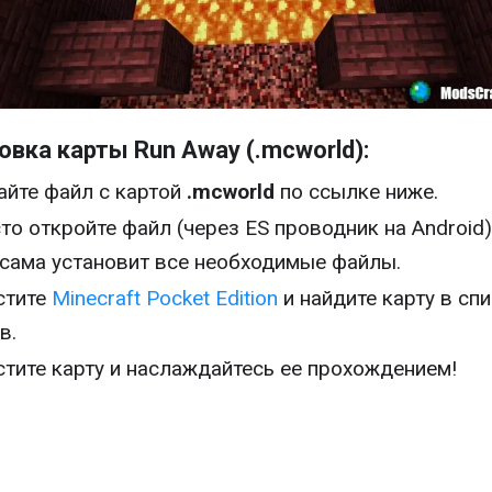
овка карты Run Away (.mcworld):
айте файл с картой
.mcworld
по ссылке ниже.
то откройте файл (через ES проводник на Android)
 сама установит все необходимые файлы.
стите
Minecraft Pocket Edition
и найдите карту в сп
в.
стите карту и наслаждайтесь ее прохождением!