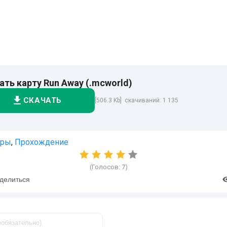
ать карту Run Away (.mcworld)
СКАЧАТЬ
[506.3 Kb] скачиваний: 1 135
гры
,
Прохождение
(Голосов:
7
)
делиться