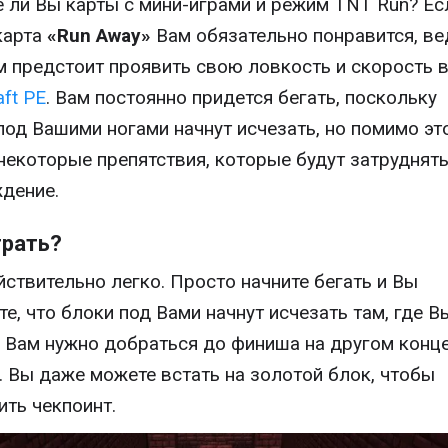
 ли Вы карты с мини-играми и режим TNT Run? Ес
 карта
«Run Away»
Вам обязательно понравится, ве
м предстоит проявить свою ловкость и скорость 
aft PE
. Вам постоянно придется бегать, поскольку
под Вашими ногами начнут исчезать, но помимо это
 некоторые препятствия, которые будут затруднят
дение.
грать?
йствительно легко. Просто начните бегать и Вы
те, что блоки под Вами начнут исчезать там, где В
. Вам нужно добраться до финиша на другом конц
. Вы даже можете встать на золотой блок, чтобы
ить чекпоинт.