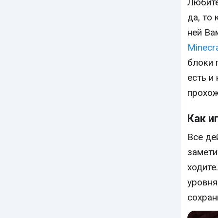
Любите
да, то
ней Ва
Minecr
блоки 
есть и
прохож
Как и
Все де
замети
ходите
уровня
сохран