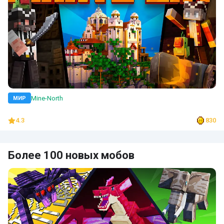
Mine-North
МИР
4.3
830
Более 100 новых мобов