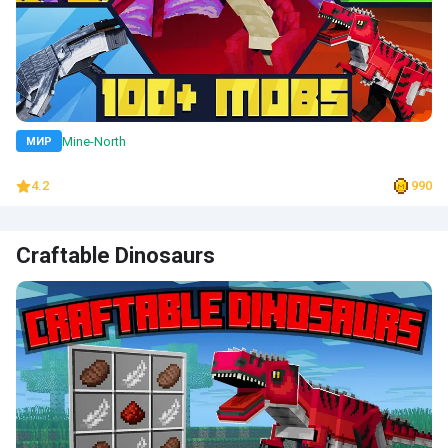
Mine-North
МИР
4.2
990
Craftable Dinosaurs