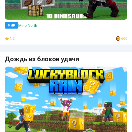
Mine-North
МИР
4.2
660
Дождь из блоков удачи