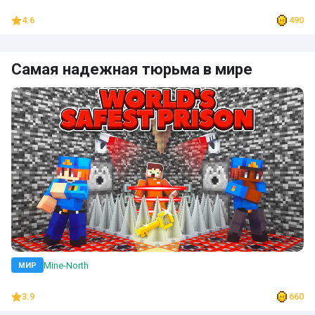
4.6
490
Самая надежная тюрьма в мире
Mine-North
МИР
3.9
660