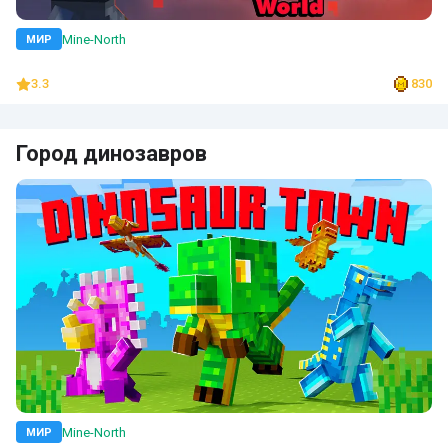
Mine-North
МИР
3.3
830
Город динозавров
Mine-North
МИР