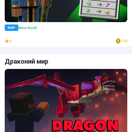
Mine-North
МИР
4
310
Драконий мир