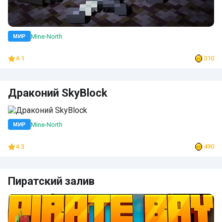
Mine-North
МИР
4.1
310
Драконий SkyBlock
Mine-North
МИР
4.3
490
Пиратский залив