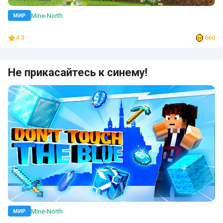
Mine-North
МИР
4.3
660
Не прикасайтесь к синему!
Mine-North
МИР