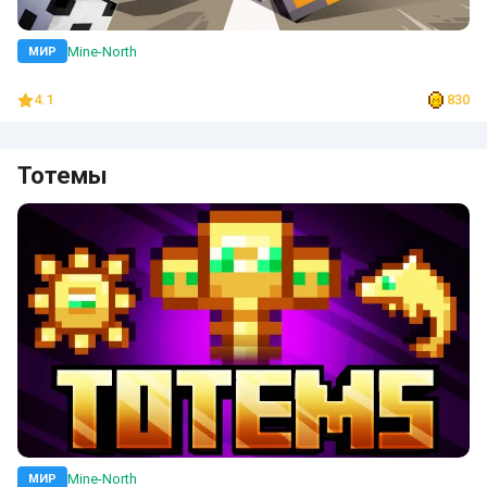
Mine-North
МИР
4.1
830
Тотемы
Mine-North
МИР