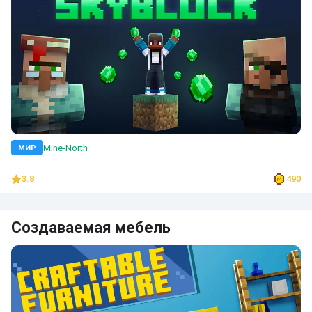
Mine-North
МИР
3.8
490
Создаваемая мебель