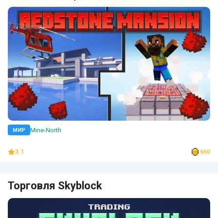
Mine-North
МИР
3.1
660
Торговля Skyblock