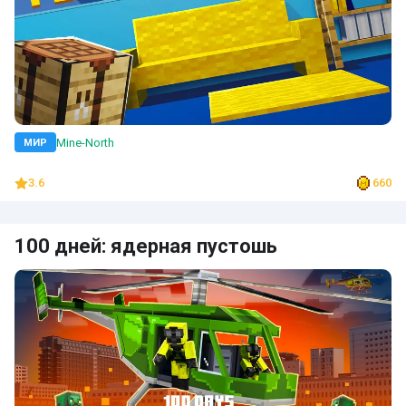
Mine-North
МИР
3.6
660
100 дней: ядерная пустошь