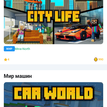
Mine-North
МИР
4
990
Мир машин