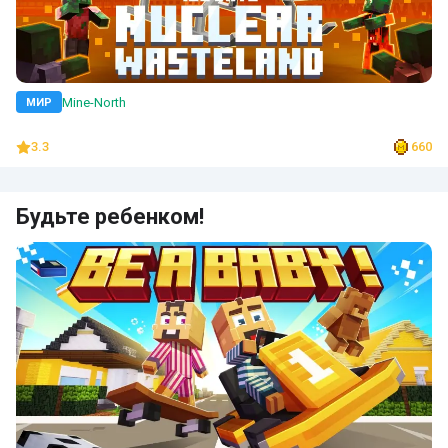
Mine-North
МИР
3.3
660
Будьте ребенком!