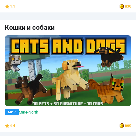
4.1
830
Кошки и собаки
Mine-North
МИР
4.4
660