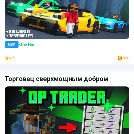
Mine-North
МИР
4.5
830
Торговец сверхмощным добром