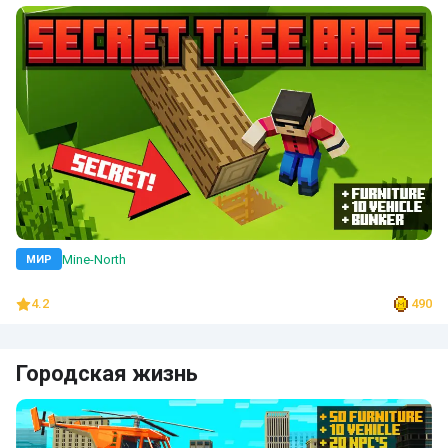
Mine-North
МИР
4.2
490
Городская жизнь